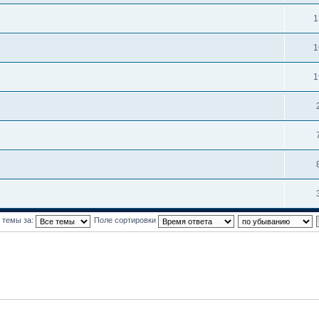
1
1
1
 темы за:
Поле сортировки