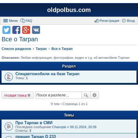
oldpolbus.com
Меню
FAQ
Регистрация
Вход
Все о Tarpan
Список разделов
Tarpan
Все о Tarpan
Описание:
Любая информация, фотографии, видео и т.д. об автомобиле Тарпан
Раздел
Спецавтомобили на базе Tarpan
Темы:
1
Новая тема
9 тем • Страница 1 из 1
Темы
Про Тарпан в СМИ
Последнее сообщение
Chasopis
«
09.11.2024, 20:39
Ответы:
3
прицеп Tarpan D 233