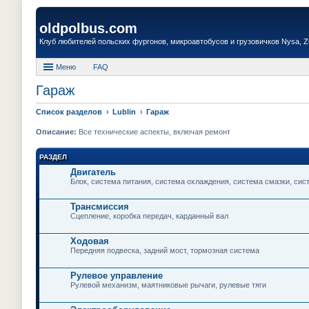
oldpolbus.com
Клуб любителей польских фургонов, микроавтобусов и грузовичков Nysa, Zuk
Меню
FAQ
Гараж
Список разделов
Lublin
Гараж
Описание:
Все технические аспекты, включая ремонт
РАЗДЕЛ
Двигатель
Блок, система питания, система охлаждения, система смазки, сис
Трансмиссия
Сцепление, коробка передач, карданный вал
Ходовая
Передняя подвеска, задний мост, тормозная система
Рулевое управление
Рулевой механизм, маятниковые рычаги, рулевые тяги