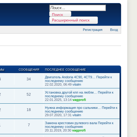
Поиск
Расширенный поиск
Регистрация
Вход
Поделиться в twitter.com
Поделиться в facebook.com
Поделиться в Google Plus
Поделиться в vk.com
МЫ
СООБЩЕНИЯ
ПОСЛЕДНЕЕ СООБЩЕНИЕ
Двигатель Andoria 4C90, 4СТ9…
Перейти к
4
34
последнему сообщению
22.02.2020, 06:49
vitalm
Установка другой кпп на любли…
Перейти к
2
52
последнему сообщению
22.01.2025, 13:14
vagprofi
Нужна информация про сальники…
Перейти к
2
18
последнему сообщению
29.07.2020, 17:31
vitalm
Замена крестовин рулевого вала
Перейти к
1
7
последнему сообщению
20.11.2019, 20:30
vagprofi