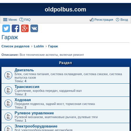
oldpolbus.com
Меню
FAQ
Регистрация
Вход
Гараж
Список разделов
Lublin
Гараж
Описание:
Все технические аспекты, включая ремонт
Раздел
Двигатель
Блок, система питания, система охлаждения, система смазки, система
выпуска газов
Темы:
4
Трансмиссия
Сцепление, коробка передач, карданный вал
Темы:
2
Ходовая
Передняя подвеска, задний мост, тормозная система
Темы:
2
Рулевое управление
Рулевой механизм, маятниковые рычаги, рулевые тяги
Темы:
1
Электрооборудование
Всё электрооборудование автомобиля