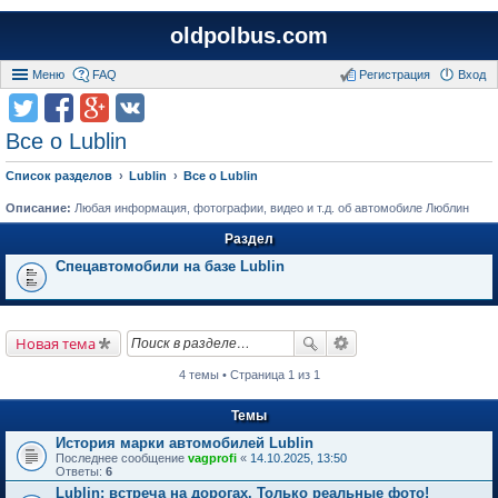
oldpolbus.com
Меню
FAQ
Регистрация
Вход
Все о Lublin
Список разделов
Lublin
Все о Lublin
Описание:
Любая информация, фотографии, видео и т.д. об автомобиле Люблин
Раздел
Спецавтомобили на базе Lublin
Новая тема
4 темы • Страница 1 из 1
Темы
История марки автомобилей Lublin
Последнее сообщение
vagprofi
«
14.10.2025, 13:50
Ответы:
6
Lublin: встреча на дорогах. Только реальные фото!