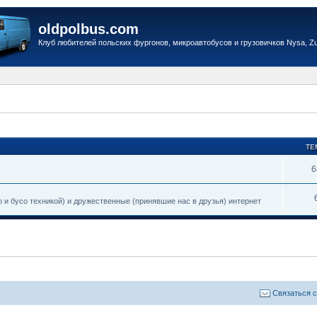
oldpolbus.com
Клуб любителей польских фургонов, микроавтобусов и грузовичков Nysa, Zuk
ТЕ
6
и бусо техникой) и дружественные (принявшие нас в друзья) интернет
Связаться 