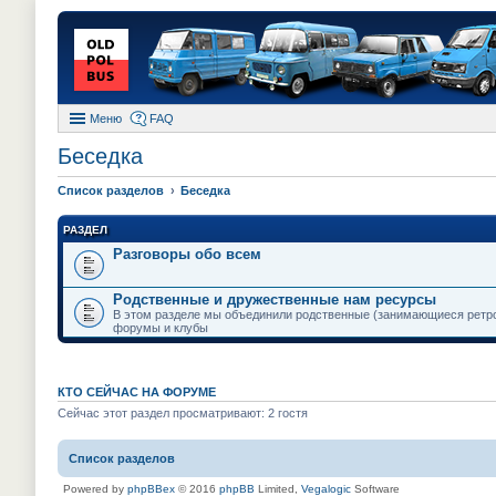
Меню
FAQ
Беседка
Список разделов
Беседка
РАЗДЕЛ
Разговоры обо всем
Родственные и дружественные нам ресурсы
В этом разделе мы объединили родственные (занимающиеся ретро 
форумы и клубы
КТО СЕЙЧАС НА ФОРУМЕ
Сейчас этот раздел просматривают: 2 гостя
Список разделов
Powered by
phpBBex
© 2016
phpBB
Limited,
Vegalogic
Software