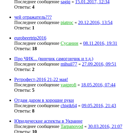
Последнее сообщение
sagiq
«
15.01.2017, 12:34
Ответы:
4
чей отражатель???
Последнее сообщение
piatroc
«
20.12.2016, 13:54
Ответы:
1
eurobeertrip2016
Последнее сообщение
Сусанин
«
08.11.2016, 19:31
Ответы:
18
Про ЧИК... (винчик самогончик и т.д.)
Последнее сообщение
mihuil77
«
27.09.2016, 09:51
Ответы:
2
Ретрофест-2016 21-22 мая!
Последнее сообщение
vagprofi
«
18.05.2016, 07:44
Ответы:
5
Отдам даром в хорошие руки
Последнее сообщение
chigik64
«
09.05.2016, 21:43
Ответы:
8
Юридические аспекты в Украине
Последнее сообщение
Tarpanovod
«
30.03.2016, 21:07
Ответы:
10