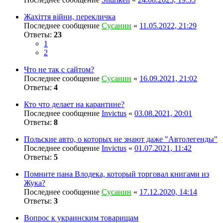
Жахіття війни, перекличка
Последнее сообщение
Сусанин
«
11.05.2022, 21:29
Ответы:
23
1
2
Что не так с сайтом?
Последнее сообщение
Сусанин
«
16.09.2021, 21:02
Ответы:
4
Кто что делает на карантине?
Последнее сообщение
Invictus
«
03.08.2021, 20:01
Ответы:
8
Польские авто, о которых не знают даже "Автолегенды"
Последнее сообщение
Invictus
«
01.07.2021, 11:42
Ответы:
5
Помните пана Влодека, который торговал книгами из
Жука?
Последнее сообщение
Сусанин
«
17.12.2020, 14:14
Ответы:
3
Вопрос к украинским товарищам