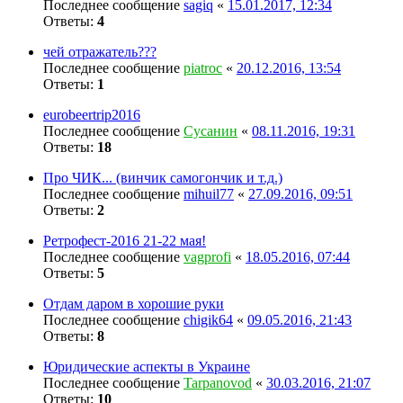
Последнее сообщение
sagiq
«
15.01.2017, 12:34
Ответы:
4
чей отражатель???
Последнее сообщение
piatroc
«
20.12.2016, 13:54
Ответы:
1
eurobeertrip2016
Последнее сообщение
Сусанин
«
08.11.2016, 19:31
Ответы:
18
Про ЧИК... (винчик самогончик и т.д.)
Последнее сообщение
mihuil77
«
27.09.2016, 09:51
Ответы:
2
Ретрофест-2016 21-22 мая!
Последнее сообщение
vagprofi
«
18.05.2016, 07:44
Ответы:
5
Отдам даром в хорошие руки
Последнее сообщение
chigik64
«
09.05.2016, 21:43
Ответы:
8
Юридические аспекты в Украине
Последнее сообщение
Tarpanovod
«
30.03.2016, 21:07
Ответы:
10