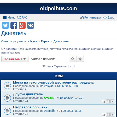
oldpolbus.com
Меню
FAQ
Регистрация
Вход
Двигатель
Список разделов
Nysa
Гараж
Двигатель
Описание:
Блок, система питания, система охлаждения, система смазки, система
выпуска газов
Новая тема
37 тем • Страница 1 из 1
Темы
Метка на текстолитовой шестерне распредвала
Последнее сообщение
vesyaa
«
13.06.2025, 10:00
Ответы:
2
Другой двигатель
Последнее сообщение
Сусанин
«
10.10.2024, 14:12
Ответы:
23
1
2
Оторвался поршень.
Последнее сообщение
АндрейТ
«
04.09.2023, 16:15
Ответы:
21
1
2