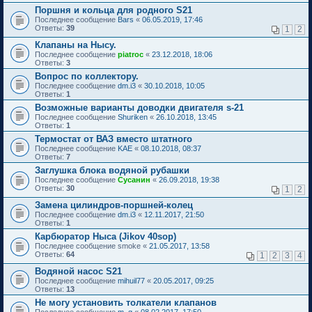
Поршня и кольца для родного S21
Последнее сообщение
Bars
«
06.05.2019, 17:46
Ответы:
39
1
2
Клапаны на Нысу.
Последнее сообщение
piatroc
«
23.12.2018, 18:06
Ответы:
3
Вопрос по коллектору.
Последнее сообщение
dm.i3
«
30.10.2018, 10:05
Ответы:
1
Возможные варианты доводки двигателя s-21
Последнее сообщение
Shuriken
«
26.10.2018, 13:45
Ответы:
1
Термостат от ВАЗ вместо штатного
Последнее сообщение
KAE
«
08.10.2018, 08:37
Ответы:
7
Заглушка блока водяной рубашки
Последнее сообщение
Сусанин
«
26.09.2018, 19:38
Ответы:
30
1
2
Замена цилиндров-поршней-колец
Последнее сообщение
dm.i3
«
12.11.2017, 21:50
Ответы:
1
Карбюратор Ныса (Jikov 40sop)
Последнее сообщение
smoke
«
21.05.2017, 13:58
Ответы:
64
1
2
3
4
Водяной насос S21
Последнее сообщение
mihuil77
«
20.05.2017, 09:25
Ответы:
13
Не могу установить толкатели клапанов
Последнее сообщение
m_g
«
08.02.2017, 17:50