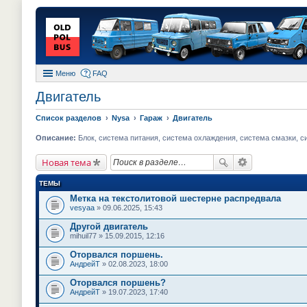
Меню
FAQ
Двигатель
Список разделов
Nysa
Гараж
Двигатель
Описание:
Блок, система питания, система охлаждения, система смазки, с
Новая тема
ТЕМЫ
Метка на текстолитовой шестерне распредвала
vesyaa
» 09.06.2025, 15:43
Другой двигатель
mihuil77
» 15.09.2015, 12:16
Оторвался поршень.
АндрейТ
» 02.08.2023, 18:00
Оторвался поршень?
АндрейТ
» 19.07.2023, 17:40