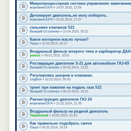
Микропроцессорная система управления зажиганием
морковкин1974
» 14.07.2015, 12:56
Детонирует двигатель,не могу побороть.
морковкин1974
» 20.02.2014, 17:57
сальники клапанов S21
Валерий Остапенко
» 10.04.2015, 20:22
Какое моторное масло лучше?
Паша
» 10.02.2014, 20:17
Воздушный фильтр мокрого типа и карбюратор ДАА
piatroc
» 09.01.2015, 20:01
Реставрация двигателя S-21 для автомобиля ГАЗ-69
Валерий Остапенко
» 04.02.2014, 13:21
Регулировка зазоров в клапанах.
chigik64
» 02.03.2014, 09:50
троит при нажатии на педаль газа S21
Валерий Остапенко
» 06.03.2014, 19:22
Реконструкция двигателя ГАЗ 24
морковкин1974
» 21.02.2014, 21:35
Воздушный фильтр на родной двигатель
Tarpanovod
» 19.02.2014, 21:03
Как правильно подобрать свечи
Паша
» 05.02.2014, 18:14