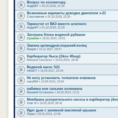
Вопрос по коллектору.
АндрейТ
» 29.10.2018, 21:34
Возможные варианты доводки двигателя s-21
Счастливчик
» 25.10.2018, 22:25
Термостат от ВАЗ вместо штатного
АндрейТ
» 01.10.2018, 22:29
Заглушка блока водяной рубашки
Сусанин
» 18.01.2014, 14:01
Замена цилиндров-поршней-колец
Raspel
» 10.11.2017, 20:57
Карбюратор Ныса (Jikov 40sop)
Мишаня Смоленск
» 18.03.2015, 18:40
Водяной насос S21
mihuil77
» 16.05.2017, 22:46
Не могу установить толкатели клапанов
vaso064
» 13.09.2016, 23:00
набивка или сальник коленвала
Валерий Остапенко
» 26.03.2014, 12:11
Мембрана ускорительного насоса в карбюратор jiko
Олег N
» 16.02.2016, 00:41
Идет дым с заливной масляной крышки
Паша
» 29.01.2014, 13:46