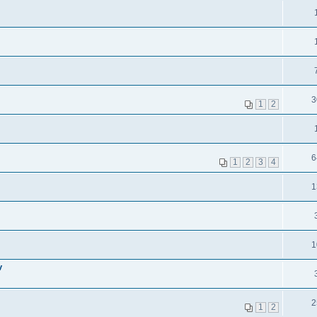
3
1
2
6
1
2
3
4
1
1
v
2
1
2