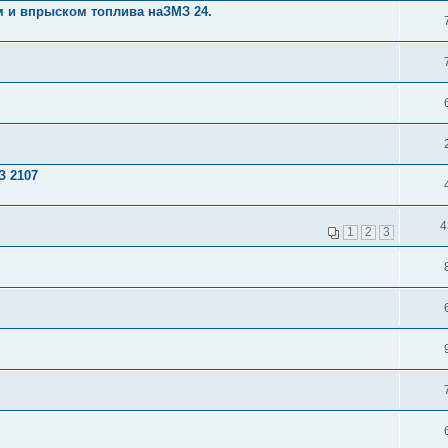
 и впрыском топлива наЗМЗ 24.
З 2107
4
1
2
3