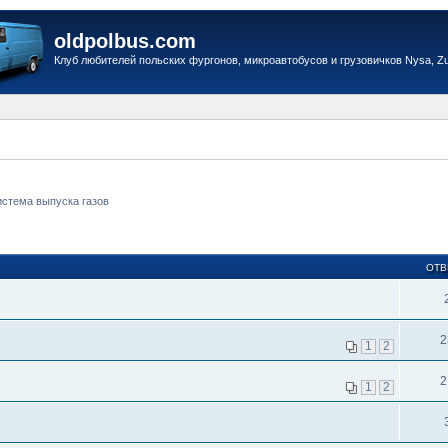
oldpolbus.com
Клуб любителей польских фургонов, микроавтобусов и грузовичков Nysa, Zuk
истема выпуска газов
ОТВ
2
1
2
2
1
2