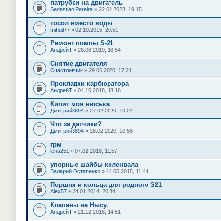
патрубки на двигатель
Sedastian Pereira
» 22.02.2023, 19:15
тосол вместо воды
mihuil77
» 02.10.2015, 20:51
Ремонт помпы S-21
АндрейТ
» 26.08.2019, 18:54
Снятие двигателя
Счастливчик
» 29.06.2020, 17:21
Прокладки карбюратора
АндрейТ
» 04.10.2018, 18:16
Кипит моя нюська
Дмитрий3894
» 27.02.2020, 10:24
Что за датчики?
Дмитрий3894
» 28.02.2020, 10:58
грм
leha251
» 07.02.2018, 11:57
упорные шайбы коленвала
Валерий Остапенко
» 14.05.2015, 11:44
Поршня и кольца для родного S21
Alex57
» 24.01.2014, 20:34
Клапаны на Нысу.
АндрейТ
» 21.12.2018, 14:51