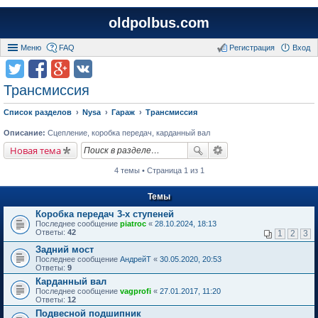
oldpolbus.com
Меню
FAQ
Регистрация
Вход
Трансмиссия
Список разделов
Nysa
Гараж
Трансмиссия
Описание:
Сцепление, коробка передач, карданный вал
Новая тема
4 темы • Страница 1 из 1
Темы
Коробка передач 3-х ступеней
Последнее сообщение
piatroc
«
28.10.2024, 18:13
Ответы:
42
1
2
3
Задний мост
Последнее сообщение
АндрейТ
«
30.05.2020, 20:53
Ответы:
9
Карданный вал
Последнее сообщение
vagprofi
«
27.01.2017, 11:20
Ответы:
12
Подвесной подшипник