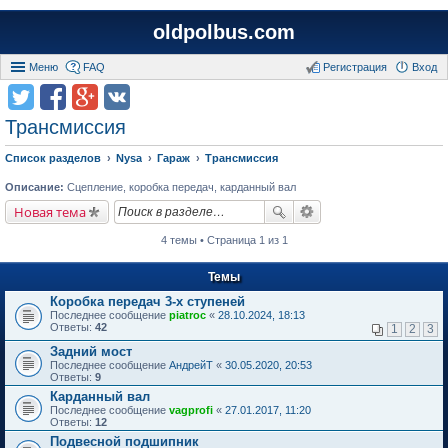
oldpolbus.com
Меню
FAQ
Регистрация
Вход
Трансмиссия
Список разделов
Nysa
Гараж
Трансмиссия
Описание:
Сцепление, коробка передач, карданный вал
Новая тема
4 темы • Страница 1 из 1
Темы
Коробка передач 3-х ступеней
Последнее сообщение
piatroc
«
28.10.2024, 18:13
Ответы:
42
1
2
3
Задний мост
Последнее сообщение
АндрейТ
«
30.05.2020, 20:53
Ответы:
9
Карданный вал
Последнее сообщение
vagprofi
«
27.01.2017, 11:20
Ответы:
12
Подвесной подшипник