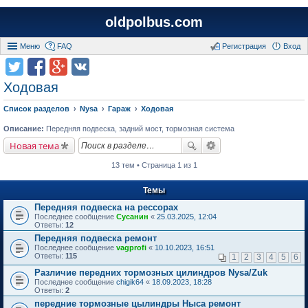
oldpolbus.com
Меню
FAQ
Регистрация
Вход
Ходовая
Список разделов
Nysa
Гараж
Ходовая
Описание:
Передняя подвеска, задний мост, тормозная система
Новая тема
13 тем • Страница 1 из 1
Темы
Передняя подвеска на рессорах
Последнее сообщение
Сусанин
«
25.03.2025, 12:04
Ответы:
12
Передняя подвеска ремонт
Последнее сообщение
vagprofi
«
10.10.2023, 16:51
Ответы:
115
1
2
3
4
5
6
Различие передних тормозных цилиндров Nysa/Zuk
Последнее сообщение
chigik64
«
18.09.2023, 18:28
Ответы:
2
передние тормозные цылиндры Ныса ремонт