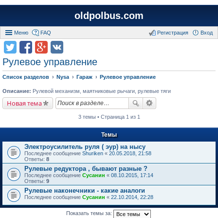
oldpolbus.com
Меню
FAQ
Регистрация
Вход
Рулевое управление
Список разделов
Nysa
Гараж
Рулевое управление
Описание:
Рулевой механизм, маятниковые рычаги, рулевые тяги
Новая тема
3 темы • Страница 1 из 1
Темы
Электроусилитель руля ( эур) на нысу
Последнее сообщение
Shuriken
«
20.05.2018, 21:58
Ответы:
8
Рулевые редуктора , бывают разные ?
Последнее сообщение
Сусанин
«
08.10.2015, 17:14
Ответы:
9
Рулевые наконечники - какие аналоги
Последнее сообщение
Сусанин
«
22.10.2014, 22:28
Показать темы за: