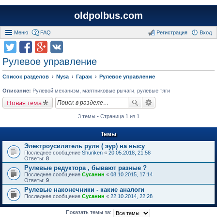
oldpolbus.com
Меню
FAQ
Регистрация
Вход
Рулевое управление
Список разделов
Nysa
Гараж
Рулевое управление
Описание:
Рулевой механизм, маятниковые рычаги, рулевые тяги
Новая тема
3 темы • Страница 1 из 1
Темы
Электроусилитель руля ( эур) на нысу
Последнее сообщение
Shuriken
«
20.05.2018, 21:58
Ответы:
8
Рулевые редуктора , бывают разные ?
Последнее сообщение
Сусанин
«
08.10.2015, 17:14
Ответы:
9
Рулевые наконечники - какие аналоги
Последнее сообщение
Сусанин
«
22.10.2014, 22:28
Показать темы за: