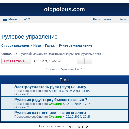
oldpolbus.com
Меню
FAQ
Регистрация
Вход
Рулевое управление
Список разделов
Nysa
Гараж
Рулевое управление
Описание:
Рулевой механизм, маятниковые рычаги, рулевые тяги
Новая тема
3 темы • Страница 1 из 1
Темы
Электроусилитель руля ( эур) на нысу
Последнее сообщение
Shuriken
«
20.05.2018, 21:58
Ответы:
8
Рулевые редуктора , бывают разные ?
Последнее сообщение
Сусанин
«
08.10.2015, 17:14
Ответы:
9
Рулевые наконечники - какие аналоги
Последнее сообщение
Сусанин
«
22.10.2014, 22:28
Показать темы за: