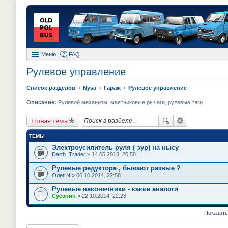
Меню
FAQ
Рулевое управление
Список разделов
Nysa
Гараж
Рулевое управление
Описание:
Рулевой механизм, маятниковые рычаги, рулевые тяги
Новая тема
ТЕМЫ
Электроусилитель руля ( эур) на нысу
Darth_Trader
» 14.05.2018, 20:58
Рулевые редуктора , бывают разные ?
Олег N
» 06.10.2014, 22:58
Рулевые наконечники - какие аналоги
Сусанин
» 22.10.2014, 22:28
Показать