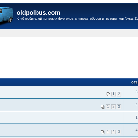
oldpolbus.com
Клуб любителей польских фургонов, микроавтобусов и грузовичков Nysa, Zuk
ОТВ
3
1
2
4
1
2
3
1
4
1
2
3