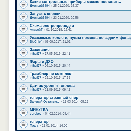
Какие контрольные приборы можно поставить.
Дмитрий3894
» 25.01.2020, 16:37
Запуск с кнопки.
Дмитрий3894
» 23.01.2020, 20:56
Схема элетропроводки
АндрейТ
» 01.10.2018, 22:41
Уважаемые коллеги, нужна помощь по задним фона
BigChief
» 08.09.2017, 21:01
Зажигание
mihuil77
» 17.05.2016, 22:41
Фары и ДХО
mihuil77
» 06.10.2015, 20:44
Трамблер не комплект
mihuil77
» 25.10.2015, 17:33
Датчик уровня топлива
mihuil77
» 21.09.2015, 09:42
генератор странный спор
Валерий Остапенко
» 19.03.2014, 08:23
МИНУТКА
vorobey
» 04.02.2014, 09:44
генератор
Паша
» 29.01.2014, 14:00