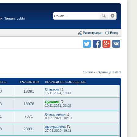
, Tarpan, Lublin
Регистрация
Вход
Поделиться в twitter.com
Поделиться в facebook.com
Поделиться в Google Plus
Поделиться в vk.com
15 тем • Страница 1 из 1
ЕТЫ
ПРОСМОТРЫ
ПОСЛЕДНЕЕ СООБЩЕНИЕ
Chasopis
0
18381
П
15.11.2024, 19:47
е
р
Сусанин
е
3
18976
П
10.11.2021, 23:02
й
е
т
р
Счастливчик
и
е
1
7071
П
03.09.2021, 10:10
к
й
е
п
т
р
о
Дмитрий3894
и
е
8
23931
с
П
27.01.2020, 19:11
к
й
л
е
п
т
е