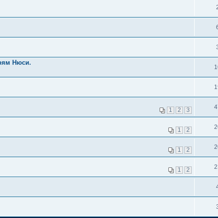
рям Нюси.
1
1
4
1
2
3
2
1
2
2
1
2
2
1
2