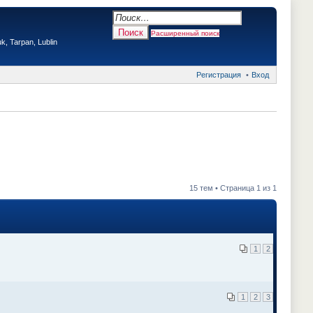
Поиск
Расширенный поиск
, Tarpan, Lublin
Регистрация
Вход
Поделиться в twitter.com
Поделиться в facebook.com
Поделиться в Google Plus
Поделиться в vk.com
15 тем • Страница 1 из 1
1
2
1
2
3