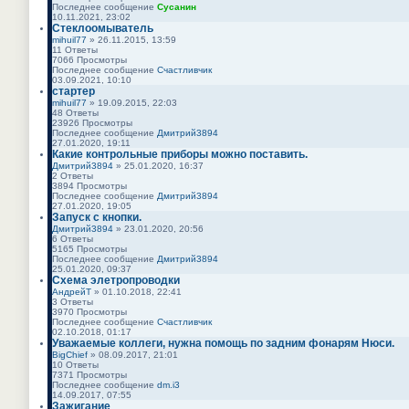
т
Последнее сообщение
Сусанин
и
П
10.11.2021, 23:02
к
е
Стеклоомыватель
п
р
mihuil77
» 26.11.2015, 13:59
о
е
11
Ответы
с
й
7066
Просмотры
л
т
Последнее сообщение
Счастливчик
е
и
П
03.09.2021, 10:10
д
к
е
стартер
н
п
р
mihuil77
» 19.09.2015, 22:03
е
о
е
48
Ответы
м
с
й
23926
Просмотры
у
л
т
Последнее сообщение
Дмитрий3894
с
е
и
П
27.01.2020, 19:11
о
д
к
е
Какие контрольные приборы можно поставить.
о
н
п
р
б
Дмитрий3894
» 25.01.2020, 16:37
е
о
е
щ
2
Ответы
м
с
й
е
3894
Просмотры
у
л
т
н
Последнее сообщение
Дмитрий3894
с
е
и
и
П
27.01.2020, 19:05
о
д
к
ю
е
Запуск с кнопки.
о
н
п
р
б
Дмитрий3894
» 23.01.2020, 20:56
е
о
е
щ
6
Ответы
м
с
й
е
5165
Просмотры
у
л
т
н
Последнее сообщение
Дмитрий3894
с
е
и
и
П
25.01.2020, 09:37
о
д
к
ю
е
Схема элетропроводки
о
н
п
р
б
АндрейТ
» 01.10.2018, 22:41
е
о
е
щ
3
Ответы
м
с
й
е
3970
Просмотры
у
л
т
н
Последнее сообщение
Счастливчик
с
е
и
и
П
02.10.2018, 01:17
о
д
к
ю
е
Уважаемые коллеги, нужна помощь по задним фонарям Нюси.
о
н
п
р
б
BigChief
» 08.09.2017, 21:01
е
о
е
щ
10
Ответы
м
с
й
е
7371
Просмотры
у
л
т
н
Последнее сообщение
dm.i3
с
е
и
и
П
14.09.2017, 07:55
о
д
к
ю
е
Зажигание
о
н