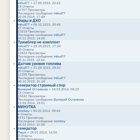
п
р
б
mihuil77
» 17.05.2016, 22:41
е
о
е
щ
19
Ответы
м
с
й
е
11757
Просмотры
у
л
т
н
Последнее сообщение
mihuil77
с
е
и
и
П
30.08.2016, 17:49
о
д
к
ю
е
Фары и ДХО
о
н
п
р
б
mihuil77
» 06.10.2015, 20:44
е
о
е
щ
47
Ответы
м
с
й
е
23218
Просмотры
у
л
т
н
Последнее сообщение
mihuil77
с
е
и
и
П
04.12.2015, 14:06
о
д
к
ю
е
Трамблер не комплект
о
н
п
р
б
mihuil77
» 25.10.2015, 17:33
е
о
е
щ
20
Ответы
м
с
й
е
12824
Просмотры
у
л
т
н
Последнее сообщение
mihuil77
с
е
и
и
П
05.11.2015, 13:44
о
д
к
ю
е
Датчик уровня топлива
о
н
п
р
б
mihuil77
» 21.09.2015, 09:42
е
о
е
щ
20
Ответы
м
с
й
е
12285
Просмотры
у
л
т
н
Последнее сообщение
mihuil77
с
е
и
и
П
06.10.2015, 21:16
о
д
к
ю
е
генератор странный спор
о
н
п
р
б
Валерий Остапенко
» 19.03.2014, 08:23
е
о
е
щ
23
Ответы
м
с
й
е
15642
Просмотры
у
л
т
н
Последнее сообщение
Валерий Остапенко
с
е
и
и
П
22.03.2014, 19:01
о
д
к
ю
е
МИНУТКА
о
н
п
р
б
vorobey
» 04.02.2014, 09:44
е
о
е
щ
4
Ответы
м
с
й
е
6731
Просмотры
у
л
т
н
Последнее сообщение
vorobey
с
е
и
и
П
04.02.2014, 11:39
о
д
к
ю
е
генератор
о
н
п
р
б
Паша
» 29.01.2014, 14:00
е
о
е
щ
3
Ответы
м
с
й
е
6269
Просмотры
у