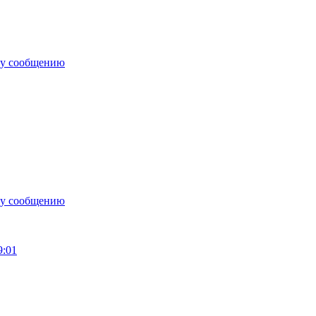
му сообщению
му сообщению
9:01