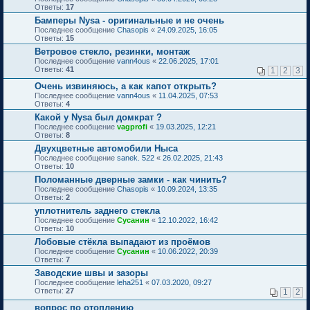
Ответы:
17
Бамперы Nysa - оригинальные и не очень
Последнее сообщение
Chasopis
«
24.09.2025, 16:05
Ответы:
15
Ветровое стекло, резинки, монтаж
Последнее сообщение
vann4ous
«
22.06.2025, 17:01
Ответы:
41
1
2
3
Очень извиняюсь, а как капот открыть?
Последнее сообщение
vann4ous
«
11.04.2025, 07:53
Ответы:
4
Какой у Nysa был домкрат ?
Последнее сообщение
vagprofi
«
19.03.2025, 12:21
Ответы:
8
Двухцветные автомобили Ныса
Последнее сообщение
sanek. 522
«
26.02.2025, 21:43
Ответы:
10
Поломанные дверные замки - как чинить?
Последнее сообщение
Chasopis
«
10.09.2024, 13:35
Ответы:
2
уплотнитель заднего стекла
Последнее сообщение
Сусанин
«
12.10.2022, 16:42
Ответы:
10
Лобовые стёкла выпадают из проёмов
Последнее сообщение
Сусанин
«
10.06.2022, 20:39
Ответы:
7
Заводские швы и зазоры
Последнее сообщение
leha251
«
07.03.2020, 09:27
Ответы:
27
1
2
вопрос по отоплению