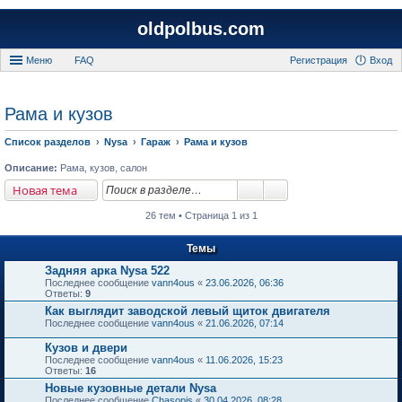
oldpolbus.com
Меню
FAQ
Регистрация
Вход
Рама и кузов
Список разделов
Nysa
Гараж
Рама и кузов
Описание:
Рама, кузов, салон
Новая тема
26 тем • Страница 1 из 1
Темы
Задняя арка Nysa 522
Последнее сообщение
vann4ous
«
23.06.2026, 06:36
Ответы:
9
Как выглядит заводской левый щиток двигателя
Последнее сообщение
vann4ous
«
21.06.2026, 07:14
Кузов и двери
Последнее сообщение
vann4ous
«
11.06.2026, 15:23
Ответы:
16
Новые кузовные детали Nysa
Последнее сообщение
Chasopis
«
30.04.2026, 08:28