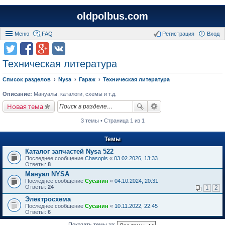
oldpolbus.com
Меню
FAQ
Регистрация
Вход
Техническая литература
Список разделов
Nysa
Гараж
Техническая литература
Описание:
Мануалы, каталоги, схемы и т.д.
Новая тема
3 темы • Страница 1 из 1
Темы
Каталог запчастей Nysa 522
Последнее сообщение
Chasopis
«
03.02.2026, 13:33
Ответы:
8
Мануал NYSA
Последнее сообщение
Сусанин
«
04.10.2024, 20:31
Ответы:
24
1
2
Электросхема
Последнее сообщение
Сусанин
«
10.11.2022, 22:45
Ответы:
6
Показать темы за: