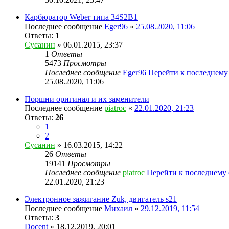
Карбюратор Weber типа 34S2B1
Последнее сообщение
Eger96
«
25.08.2020, 11:06
Ответы:
1
Сусанин
» 06.01.2015, 23:37
1
Ответы
5473
Просмотры
Последнее сообщение
Eger96
Перейти к последнем
25.08.2020, 11:06
Поршни оригинал и их заменители
Последнее сообщение
piatroc
«
22.01.2020, 21:23
Ответы:
26
1
2
Сусанин
» 16.03.2015, 14:22
26
Ответы
19141
Просмотры
Последнее сообщение
piatroc
Перейти к последнему
22.01.2020, 21:23
Электронное зажигание Zuk, двигатель s21
Последнее сообщение
Михаил
«
29.12.2019, 11:54
Ответы:
3
Docent
» 18.12.2019, 20:01