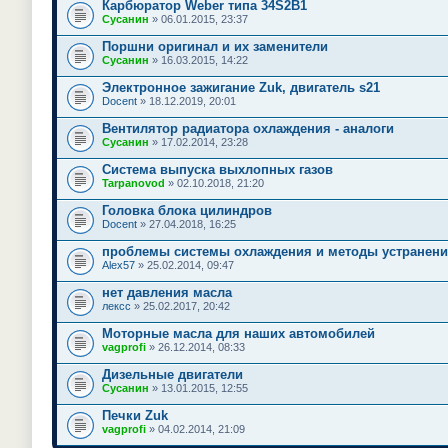
Карбюратор Weber типа 34S2B1
Сусанин
» 06.01.2015, 23:37
Поршни оригинал и их заменители
Сусанин
» 16.03.2015, 14:22
Электронное зажигание Zuk, двигатель s21
Docent
» 18.12.2019, 20:01
Вентилятор радиатора охлаждения - аналоги
Сусанин
» 17.02.2014, 23:28
Система выпуска выхлопных газов
Tarpanovod
» 02.10.2018, 21:20
Головка блока цилиндров
Docent
» 27.04.2018, 16:25
проблемы системы охлаждения и методы устранен
Alex57
» 25.02.2014, 09:47
нет давления масла
лексс
» 25.02.2017, 20:42
Моторные масла для наших автомобилей
vagprofi
» 26.12.2014, 08:33
Дизельные двигатели
Сусанин
» 13.01.2015, 12:55
Печки Zuk
vagprofi
» 04.02.2014, 21:09