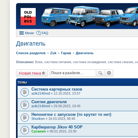
Меню
FAQ
Двигатель
Список разделов
Zuk
Гараж
Двигатель
Описание:
Блок, система питания, система охлаждения, система смазки, с
Новая тема
ТЕМЫ
Система картерных газов
azlk2140red
» 12.10.2023, 23:57
Снятие двигателя
azlk2140red
» 29.09.2023, 19:45
Непонятки с запуском (то крутит то нет)
Shuriken
» 18.03.2023, 08:45
Карбюратор Jikov 40 SOP
Сусанин
» 06.01.2015, 23:39