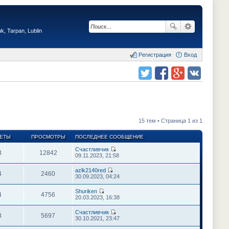
, Tarpan, Lublin
Регистрация
Вход
Поделиться в twitter.com
Поделиться в facebook.com
Поделиться в Google Plus
Поделиться в vk.com
15 тем • Страница 1 из 1
ЕТЫ
ПРОСМОТРЫ
ПОСЛЕДНЕЕ СООБЩЕНИЕ
Счастливчик
3
12842
П
09.11.2023, 21:58
е
р
azlk2140red
е
4
2460
П
30.09.2023, 04:24
й
е
т
р
Shuriken
и
е
4
4756
П
20.03.2023, 16:38
к
й
е
п
т
р
о
Счастливчик
и
е
3
5697
с
П
30.10.2021, 23:47
к
й
л
е
п
т
е