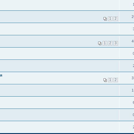
2
1
2
4
1
2
3
ия
3
1
2
1