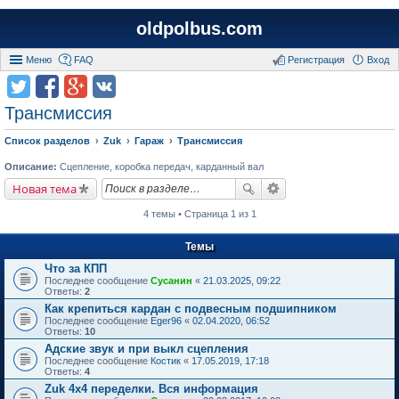
oldpolbus.com
Меню
FAQ
Регистрация
Вход
Трансмиссия
Список разделов
Zuk
Гараж
Трансмиссия
Описание:
Сцепление, коробка передач, карданный вал
Новая тема
4 темы • Страница 1 из 1
Темы
Что за КПП
Последнее сообщение
Сусанин
«
21.03.2025, 09:22
Ответы:
2
Как крепиться кардан с подвесным подшипником
Последнее сообщение
Eger96
«
02.04.2020, 06:52
Ответы:
10
Адские звук и при выкл сцепления
Последнее сообщение
Костик
«
17.05.2019, 17:18
Ответы:
4
Zuk 4х4 переделки. Вся информация