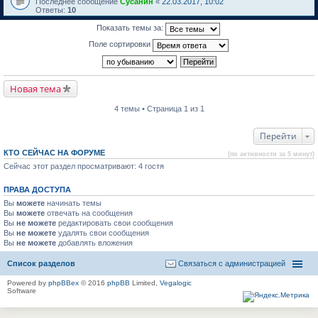
Последнее сообщение
Сусанин
«
22.03.2017, 10:02
Ответы:
10
Показать темы за:
Поле сортировки
Новая тема
4 темы • Страница 1 из 1
Перейти
КТО СЕЙЧАС НА ФОРУМЕ
(по активности за 5 минут)
Сейчас этот раздел просматривают: 4 гостя
ПРАВА ДОСТУПА
Вы
можете
начинать темы
Вы
можете
отвечать на сообщения
Вы
не можете
редактировать свои сообщения
Вы
не можете
удалять свои сообщения
Вы
не можете
добавлять вложения
Список разделов
Связаться с администрацией
Powered by
phpBBex
© 2016
phpBB
Limited,
Vegalogic
Software