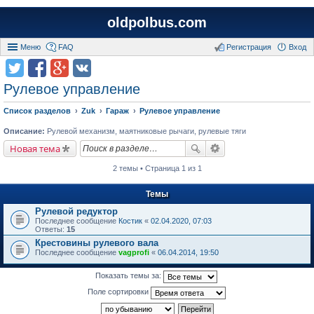
oldpolbus.com
Меню
FAQ
Регистрация
Вход
Рулевое управление
Список разделов
Zuk
Гараж
Рулевое управление
Описание:
Рулевой механизм, маятниковые рычаги, рулевые тяги
Новая тема
2 темы • Страница 1 из 1
Темы
Рулевой редуктор
Последнее сообщение
Костик
«
02.04.2020, 07:03
Ответы:
15
Крестовины рулевого вала
Последнее сообщение
vagprofi
«
06.04.2014, 19:50
Показать темы за:
Поле сортировки