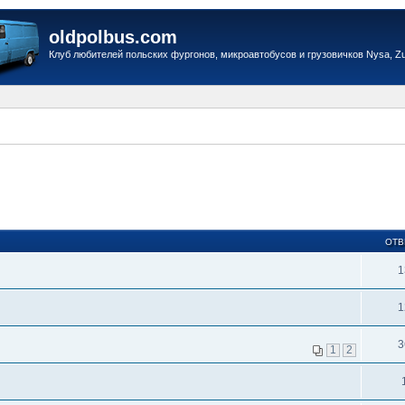
oldpolbus.com
Клуб любителей польских фургонов, микроавтобусов и грузовичков Nysa, Zuk
ОТВ
1
1
3
1
2