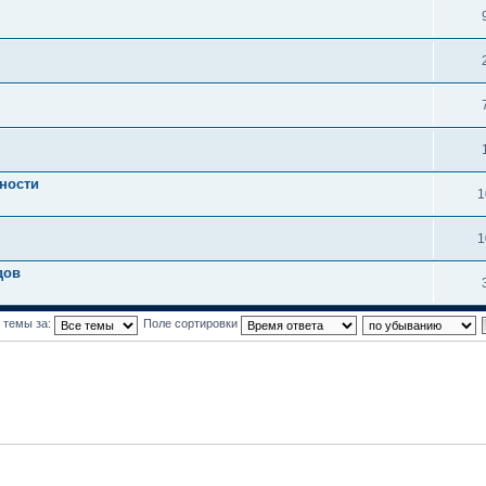
ности
1
1
дов
 темы за:
Поле сортировки