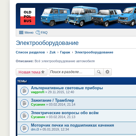
Меню
FAQ
Электрооборудование
Список разделов
Zuk
Гараж
Электрооборудование
Описание:
Всё электрооборудование автомобиля
Новая тема
ТЕМЫ
Альтернативные световые приборы
vagprofi
» 29.11.2015, 12:40
Зажигание / Трамблер
Сусанин
» 03.02.2014, 21:14
Электрические вопросы обо всём
Сусанин
» 03.02.2014, 21:13
Моторчик печки на подшипниках качения
dm.i3
» 05.01.2019, 12:34