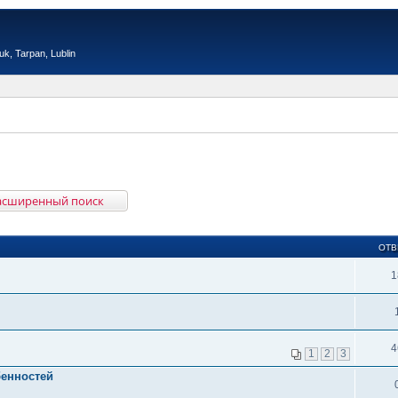
, Tarpan, Lublin
асширенный поиск
ОТВ
1
4
1
2
3
бенностей