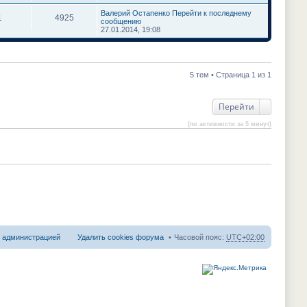
Валерий Остапенко
Перейти к последнему
1
4925
сообщению
27.01.2014, 19:08
5 тем • Страница 1 из 1
Перейти
(по активности за 5 минут)
с администрацией
Удалить cookies форума
Часовой пояс:
UTC+02:00