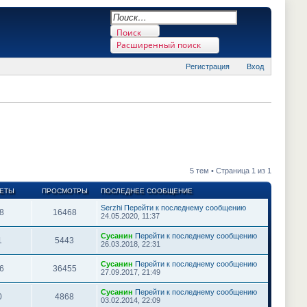
Поиск
Расширенный поиск
Регистрация
Вход
Поделиться в twitter.com
Поделиться в facebook.com
Поделиться в Google Plus
Поделиться в vk.com
5 тем • Страница 1 из 1
ЕТЫ
ПРОСМОТРЫ
ПОСЛЕДНЕЕ СООБЩЕНИЕ
Serzhi
Перейти к последнему сообщению
8
16468
24.05.2020, 11:37
Сусанин
Перейти к последнему сообщению
1
5443
26.03.2018, 22:31
Сусанин
Перейти к последнему сообщению
6
36455
27.09.2017, 21:49
Сусанин
Перейти к последнему сообщению
0
4868
03.02.2014, 22:09