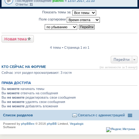
Последнее сообщение
piatroc
«
13.07.2017, 21:10
Ответы:
11
Показать темы за:
Поле сортировки
Новая тема
4 темы • Страница 1 из 1
Перейти
КТО СЕЙЧАС НА ФОРУМЕ
(по активности за 5 минут)
Сейчас этот раздел просматривают: 3 гостя
ПРАВА ДОСТУПА
Вы
можете
начинать темы
Вы
можете
отвечать на сообщения
Вы
не можете
редактировать свои сообщения
Вы
не можете
удалять свои сообщения
Вы
не можете
добавлять вложения
Список разделов
Связаться с администрацией
Powered by
phpBBex
© 2016
phpBB
Limited,
Vegalogic
Software