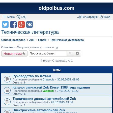
oldpolbus.com
Меню
FAQ
Регистрация
Вход
Техническая литература
Список разделов
Zuk
Гараж
Техническая литература
Описание:
Мануалы, каталоги, схемы и т.д.
Новая тема
4 темы • Страница 1 из 1
Темы
Руководство по ЖУКам
Последнее сообщение
Chasopis
«
30.05.2025, 09:05
Ответы:
6
Каталог запчастей Zuk Diesel 1988 года издания
Последнее сообщение
vagprofi
«
27.01.2020, 11:22
Ответы:
5
Технические данные автомобилей Zuk
Последнее сообщение
Vlad
«
26.07.2019, 21:56
Ответы:
1
Электросхема автомобилей Zuk