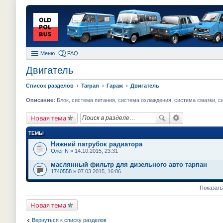
Меню
FAQ
Двигатель
Список разделов
Tarpan
Гараж
Двигатель
Описание:
Блок, система питания, система охлаждения, система смазки, с
Новая тема
ТЕМЫ
Нижний патрубок радиатора
Олег N
» 14.10.2015, 23:31
маслянный фильтр для дизельного авто тарпан
1740558
» 07.03.2015, 16:06
Показать
Новая тема
Вернуться к списку разделов