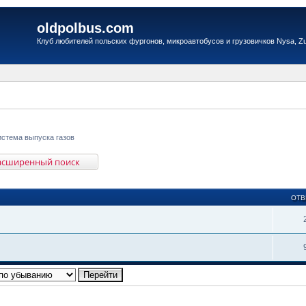
oldpolbus.com
Клуб любителей польских фургонов, микроавтобусов и грузовичков Nysa, Zuk
истема выпуска газов
асширенный поиск
ОТВ