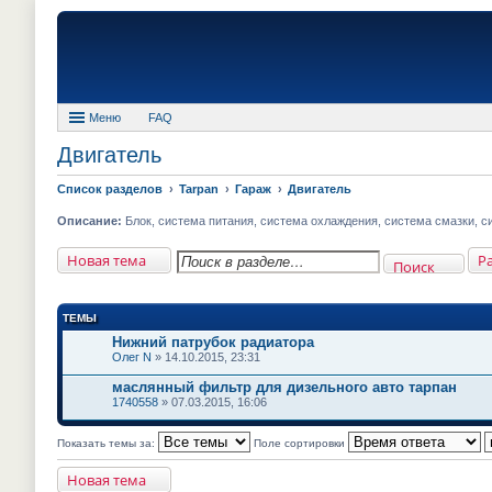
Меню
FAQ
Двигатель
Список разделов
Tarpan
Гараж
Двигатель
Описание:
Блок, система питания, система охлаждения, система смазки, с
Новая тема
Р
Поиск
ТЕМЫ
Нижний патрубок радиатора
Олег N
» 14.10.2015, 23:31
маслянный фильтр для дизельного авто тарпан
1740558
» 07.03.2015, 16:06
Показать темы за:
Поле сортировки
Новая тема