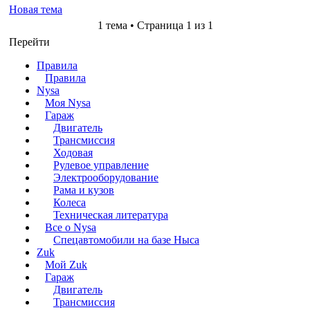
Новая тема
1 тема • Страница 1 из 1
Перейти
Правила
Правила
Nysa
Моя Nysa
Гараж
Двигатель
Трансмиссия
Ходовая
Рулевое управление
Электрооборудование
Рама и кузов
Колеса
Техническая литература
Все о Nysa
Спецавтомобили на базе Ныса
Zuk
Мой Zuk
Гараж
Двигатель
Трансмиссия