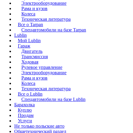
Электрооборудование
Рама и кузов
Колеса
Техническая литература
Все о Tarpan
Спецавтомобили на базе Tarpan
Lublin
Мой Lublin
Гараж
Двигатель
Трансмиссия
Ходовая
Рулевое управление
Электрооборудование
Рама и кузов
Колеса
Техническая литература
Все о Lublin
Спецавтомобили на базе Lublin
Барахолка
Куплю
Продам
Услуги
Не только польские авто
Общетехнический раздел