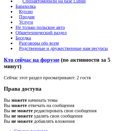
Спецавтомобили на базе Lublin
Барахолка
Куплю
Продам
Услуги
Не только польские авто
Общетехнический раздел
Беседка
Разговоры обо всем
Родственные и дружественные нам ресурсы
Кто сейчас на форуме
(по активности за 5
минут)
Сейчас этот раздел просматривают: 2 гостя
Права доступа
Вы
можете
начинать темы
Вы
можете
отвечать на сообщения
Вы
не можете
редактировать свои сообщения
Вы
не можете
удалять свои сообщения
Вы
не можете
добавлять вложения