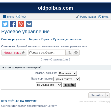
oldpolbus.com
Меню
FAQ
Регистрация
Вход
Рулевое управление
Список разделов
Tarpan
Гараж
Рулевое управление
Описание:
Рулевой механизм, маятниковые рычаги, рулевые тяги
Новая тема
0 тем • Страница 1 из 1
В этом разделе нет сообщений.
Показать темы за:
Поле сортировки
Перейти
КТО СЕЙЧАС НА ФОРУМЕ
(по активности за 5 минут)
Сейчас этот раздел просматривают: 3 гостя