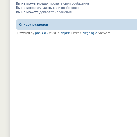
Вы
не можете
редактировать свои сообщения
Вы
не можете
удалять свои сообщения
Вы
не можете
добавлять вложения
Список разделов
Powered by
phpBBex
© 2016
phpBB
Limited,
Vegalogic
Software