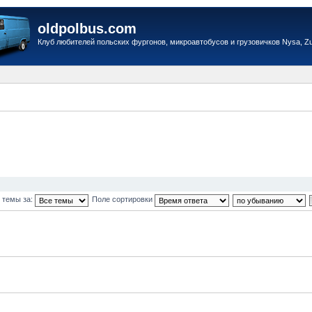
oldpolbus.com
Клуб любителей польских фургонов, микроавтобусов и грузовичков Nysa, Zuk
 темы за:
Поле сортировки