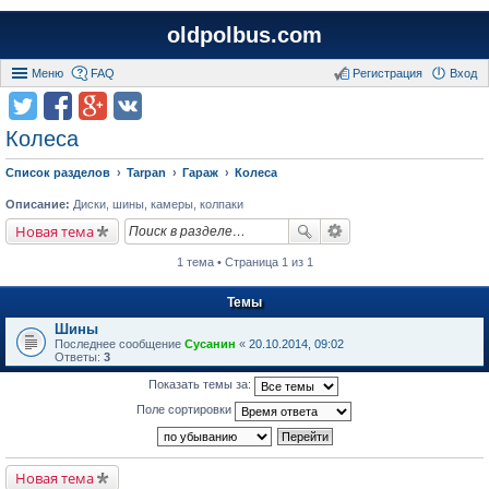
oldpolbus.com
Меню
FAQ
Регистрация
Вход
Колеса
Список разделов
Tarpan
Гараж
Колеса
Описание:
Диски, шины, камеры, колпаки
Новая тема
1 тема • Страница 1 из 1
Темы
Шины
Последнее сообщение
Сусанин
«
20.10.2014, 09:02
Ответы:
3
Показать темы за:
Поле сортировки
Новая тема