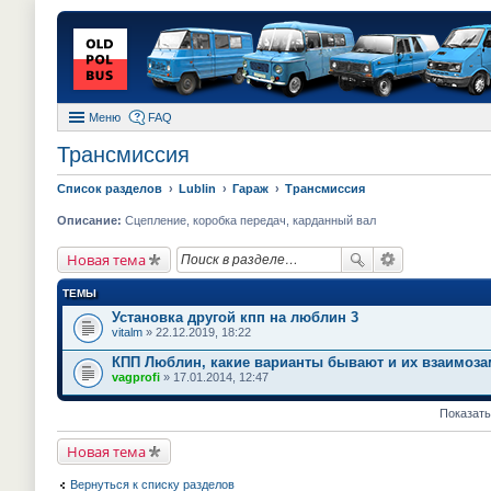
Меню
FAQ
Трансмиссия
Список разделов
Lublin
Гараж
Трансмиссия
Описание:
Сцепление, коробка передач, карданный вал
Новая тема
ТЕМЫ
Установка другой кпп на люблин 3
vitalm
» 22.12.2019, 18:22
КПП Люблин, какие варианты бывают и их взаимоз
vagprofi
» 17.01.2014, 12:47
Показать
Новая тема
Вернуться к списку разделов