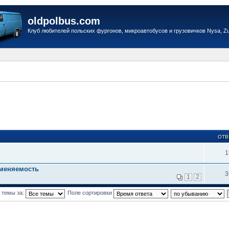
oldpolbus.com
Клуб любителей польских фургонов, микроавтобусов и грузовичков Nysa, Zuk
ОТВ
1
аменяемость
3
1
2
 темы за:
Поле сортировки