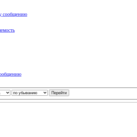
му сообщению
яемость
сообщению