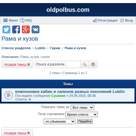
oldpolbus.com
Меню
FAQ
Регистрация
Вход
Рама и кузов
Список разделов
Lublin
Гараж
Рама и кузов
Описание:
Рама, кузов, салон
Новая тема
1 тема • Страница 1 из 1
Темы
компоновки кабин и салонов разных поколений Lublin
Последнее сообщение
Сусанин
«
24.04.2015, 08:38
Ответы:
4
Показать темы за:
Поле сортировки
Новая тема