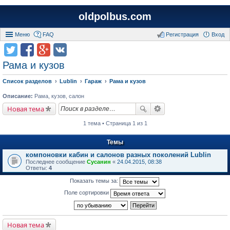
oldpolbus.com
Меню
FAQ
Регистрация
Вход
Рама и кузов
Список разделов
Lublin
Гараж
Рама и кузов
Описание:
Рама, кузов, салон
Новая тема
1 тема • Страница 1 из 1
Темы
компоновки кабин и салонов разных поколений Lublin
Последнее сообщение
Сусанин
«
24.04.2015, 08:38
Ответы:
4
Показать темы за:
Поле сортировки
Новая тема