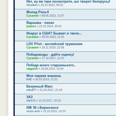
Нет, ну ви таки посмотрите, шо творят белорусы!
Shuriken
» 20.10.2023, 09:22
Мопед Рига-4
Сусанин
» 08.05.2023, 11:07
Варшава - пикап
piatroc
» 21.02.2014, 20:52
Икарус в США? Бывает и такое...
Сусанин
» 28.04.2020, 12:01
LDV Pilot - английский труженник
Сусанин
» 18.11.2019, 22:08
Победоводы - дайте оценку!
Сусанин
» 17.10.2017, 11:25
Победа моего старшенького..
vagprofi
» 18.06.2014, 14:04
Моя первая машина.
KAE
» 26.03.2014, 21:52
Безумный Макс
mihuil77
» 21.04.2017, 21:43
УАЗ
mich73
» 11.03.2017, 20:15
ИЖ 56 г.Бирюсинск
victor-avto
» 15.10.2015, 14:23