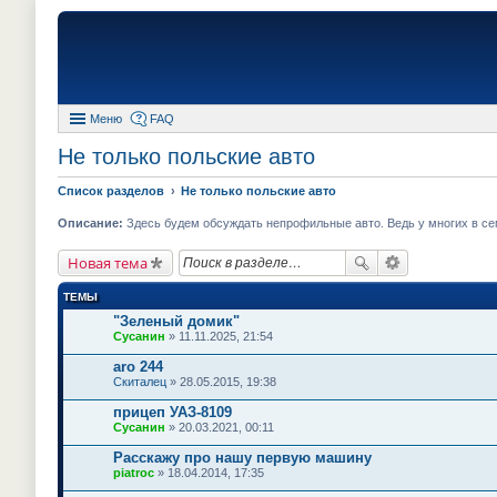
Меню
FAQ
Не только польские авто
Список разделов
Не только польские авто
Описание:
Здесь будем обсуждать непрофильные авто. Ведь у многих в се
Новая тема
ТЕМЫ
"Зеленый домик"
Сусанин
» 11.11.2025, 21:54
aro 244
Скиталец
» 28.05.2015, 19:38
прицеп УАЗ-8109
Сусанин
» 20.03.2021, 00:11
Расскажу про нашу первую машину
piatroc
» 18.04.2014, 17:35