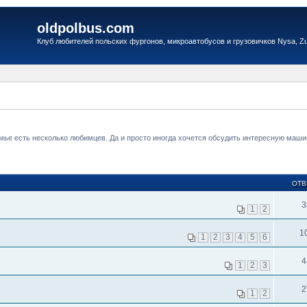
oldpolbus.com
Клуб любителей польских фургонов, микроавтобусов и грузовичков Nysa, Zuk
мье есть несколько любимцев. Да и просто иногда хочется обсудить интересную маш
ОТВ
3
1
2
1
1
2
3
4
5
6
4
1
2
3
2
1
2