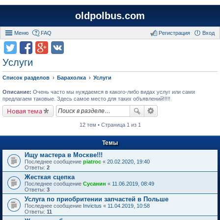
oldpolbus.com
Меню
FAQ
Регистрация
Вход
Услуги
Список разделов
Барахолка
Услуги
Описание:
Очень часто мы нуждаемся в какого-либо видах услуг или сами
предлагаем таковые. Здесь самое место для таких объявлений!!!!!
Новая тема
12 тем • Страница 1 из 1
Темы
Ищу мастера в Москве!!!
Последнее сообщение
piatroc
«
20.02.2020, 19:40
Ответы:
2
Жесткая сцепка
Последнее сообщение
Сусанин
«
11.06.2019, 08:49
Ответы:
3
Услуга по приобритении запчастей в Польше
Последнее сообщение
Invictus
«
11.04.2019, 10:58
Ответы:
11