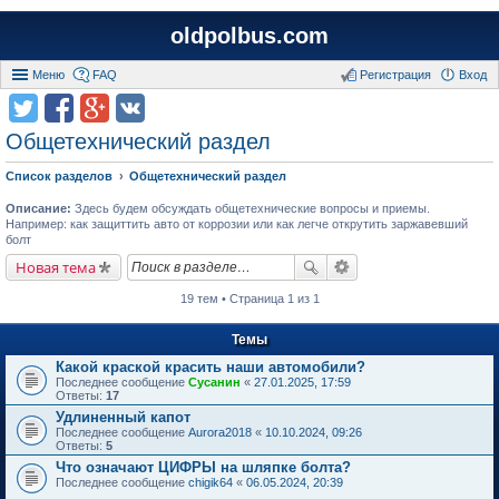
oldpolbus.com
Меню
FAQ
Регистрация
Вход
Общетехнический раздел
Список разделов
Общетехнический раздел
Описание:
Здесь будем обсуждать общетехнические вопросы и приемы.
Например: как защиттить авто от коррозии или как легче открутить заржавевший
болт
Новая тема
19 тем • Страница 1 из 1
Темы
Какой краской красить наши автомобили?
Последнее сообщение
Сусанин
«
27.01.2025, 17:59
Ответы:
17
Удлиненный капот
Последнее сообщение
Aurora2018
«
10.10.2024, 09:26
Ответы:
5
Что означают ЦИФРЫ на шляпке болта?
Последнее сообщение
chigik64
«
06.05.2024, 20:39