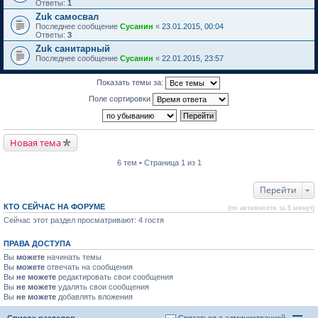
Ответы:
1
Zuk самосвал
Последнее сообщение
Сусанин
«
23.01.2015, 00:04
Ответы:
3
Zuk санитарный
Последнее сообщение
Сусанин
«
22.01.2015, 23:57
Показать темы за:
Поле сортировки
Новая тема
6 тем • Страница 1 из 1
Перейти
КТО СЕЙЧАС НА ФОРУМЕ
(по активности за 5 минут)
Сейчас этот раздел просматривают: 4 гостя
ПРАВА ДОСТУПА
Вы
можете
начинать темы
Вы
можете
отвечать на сообщения
Вы
не можете
редактировать свои сообщения
Вы
не можете
удалять свои сообщения
Вы
не можете
добавлять вложения
Список разделов
Связаться с администрацией