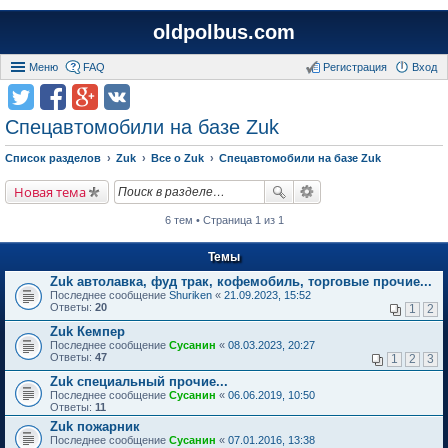
oldpolbus.com
Меню
FAQ
Регистрация
Вход
Спецавтомобили на базе Zuk
Список разделов
Zuk
Все о Zuk
Спецавтомобили на базе Zuk
Новая тема
6 тем • Страница 1 из 1
Темы
Zuk автолавка, фуд трак, кофемобиль, торговые прочие...
Последнее сообщение
Shuriken
«
21.09.2023, 15:52
Ответы:
20
1
2
Zuk Кемпер
Последнее сообщение
Сусанин
«
08.03.2023, 20:27
Ответы:
47
1
2
3
Zuk специальный прочие...
Последнее сообщение
Сусанин
«
06.06.2019, 10:50
Ответы:
11
Zuk пожарник
Последнее сообщение
Сусанин
«
07.01.2016, 13:38