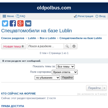
oldpolbus.com
Меню
FAQ
Регистрация
Вход
Спецавтомобили на базе Lublin
Список разделов
Lublin
Все о Lublin
Спецавтомобили на базе Lublin
Новая тема
0 тем • Страница 1 из 1
В этом разделе нет сообщений.
Показать темы за:
Поле сортировки
Перейти
КТО СЕЙЧАС НА ФОРУМЕ
(по активности за 5 минут)
Сейчас этот раздел просматривают: 2 гостя
ПРАВА ДОСТУПА