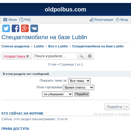
oldpolbus.com
Меню
FAQ
Регистрация
Вход
Спецавтомобили на базе Lublin
Список разделов
Lublin
Все о Lublin
Спецавтомобили на базе Lublin
Новая тема
0 тем • Страница 1 из 1
В этом разделе нет сообщений.
Показать темы за:
Поле сортировки
Перейти
КТО СЕЙЧАС НА ФОРУМЕ
(по активности за 5 минут)
Сейчас этот раздел просматривают: 3 гостя
ПРАВА ДОСТУПА