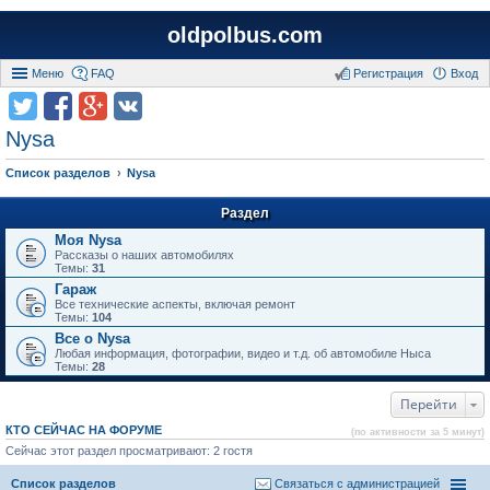
oldpolbus.com
Меню
FAQ
Регистрация
Вход
Nysa
Список разделов
Nysa
Раздел
Моя Nysa
Рассказы о наших автомобилях
Темы:
31
Гараж
Все технические аспекты, включая ремонт
Темы:
104
Все о Nysa
Любая информация, фотографии, видео и т.д. об автомобиле Ныса
Темы:
28
Перейти
КТО СЕЙЧАС НА ФОРУМЕ
(по активности за 5 минут)
Сейчас этот раздел просматривают: 2 гостя
Список разделов
Связаться с администрацией