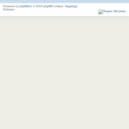
Powered by
phpBBex
© 2016
phpBB
Limited,
Vegalogic
Software