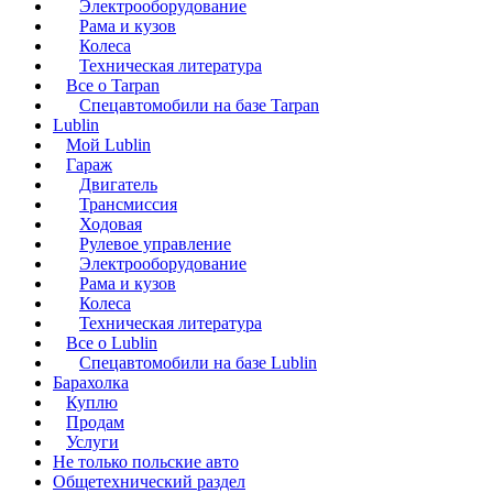
Электрооборудование
Рама и кузов
Колеса
Техническая литература
Все о Tarpan
Спецавтомобили на базе Tarpan
Lublin
Мой Lublin
Гараж
Двигатель
Трансмиссия
Ходовая
Рулевое управление
Электрооборудование
Рама и кузов
Колеса
Техническая литература
Все о Lublin
Спецавтомобили на базе Lublin
Барахолка
Куплю
Продам
Услуги
Не только польские авто
Общетехнический раздел