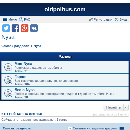
oldpolbus.com
Меню
FAQ
Регистрация
Вход
Nysa
Список разделов
Nysa
Раздел
Моя Nysa
Рассказы о наших автомобилях
Темы:
31
Гараж
Все технические аспекты, включая ремонт
Темы:
104
Все о Nysa
Любая информация, фотографии, видео и т.д. об автомобиле Ныса
Темы:
28
Перейти
КТО СЕЙЧАС НА ФОРУМЕ
(по активности за 5 минут)
Сейчас этот раздел просматривают: 1 гость
Список разделов
Связаться с администрацией