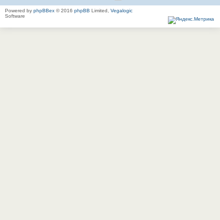
Powered by
phpBBex
© 2016
phpBB
Limited,
Vegalogic
Software